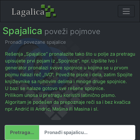
Spajalica
poveži pojmove
Pronađi povezane spajalice
Rešenja „Spajalice“ pronalazite tako što u polje za pretragu
upisujete prvi pojam iz „Spojnice“, npr. Upišite Ivo i
generator pronalazi svsve spojnice u kojima se u prvom
pojmu nalazi reč „IVO“, Povežite pisce i dela, zatim Spojite
književnike sa njihovim delima i mnoge druge spojnice.
U bazi se nalaze gotovo sve rešene spojnice.
Prilikom unosa u pretragu koristiti latinično pismo.
Algoritam je podešen da prepoznaje reči sa i bez kvačica
npr. Andrić ili Andric, Mašina ili Masina i sl.
Pretraga...