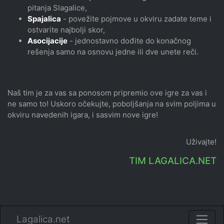
pitanja Slagalice,
Spajalica
- povežite pojmove u okviru zadate teme i
ostvarite najbolji skor,
Asocijacije
- jednostavno dođite do konačnog
rešenja samo na osnovu jedne ili dve unete reči.
Naš tim je za vas sa ponosom pripremio ove igre za vas i
ne samo to! Uskoro očekujte, poboljšanja na svim poljima u
okviru navedenih igara, i sasvim nove igre!
Uživajte!
TIM LAGALICA.NET
Lagalica.net