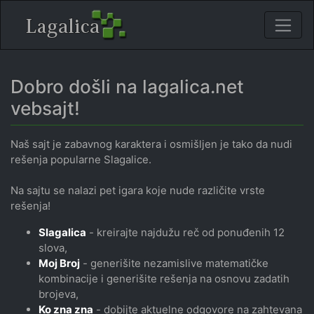
Dobro došli na lagalica.net
vebsajt!
Naš sajt je zabavnog karaktera i osmišljen je tako da nudi
rešenja popularne Slagalice.
Na sajtu se nalazi pet igara koje nude različite vrste
rešenja!
Slagalica
- kreirajte najdužu reč od ponuđenih 12
slova,
Moj Broj
- generišite nezamislive matematičke
kombinacije i generišite rešenja na osnovu zadatih
brojeva,
Ko zna zna
- dobijte aktuelne odgovore na zahtevana